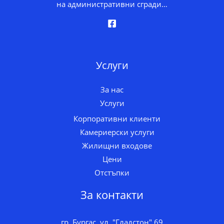
на административни сгради…
Услуги
За нас
Услуги
Корпоративни клиенти
Камериерски услуги
Жилищни входове
Цени
Отстъпки
За контакти
гр. Бургас, ул. "Гладстон" 69