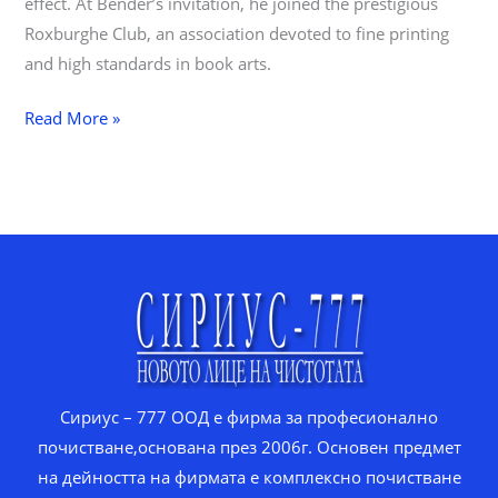
effect. At Bender’s invitation, he joined the prestigious
Roxburghe Club, an association devoted to fine printing
and high standards in book arts.
Aside
Read More »
Post
Сириус – 777 ООД е фирма за професионално
почистване,основана през 2006г. Основен предмет
на дейността на фирмата е комплексно почистване