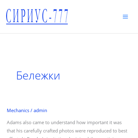
Skip
to
content
MAI
MEN
Бележки
Mechanics
/
admin
Adams also came to understand how important it was
that his carefully crafted photos were reproduced to best