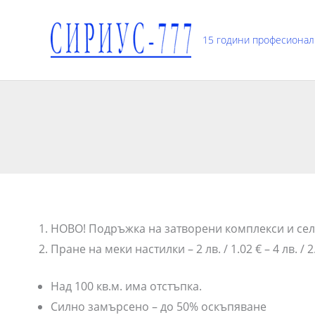
Skip
to
15 години професионал
content
НОВО! Подръжка на затворени комплекси и сел
Пране на меки настилки – 2 лв. / 1.02 € – 4 лв. / 2.
Над 100 кв.м. има отстъпка.
Силно замърсено – до 50% оскъпяване