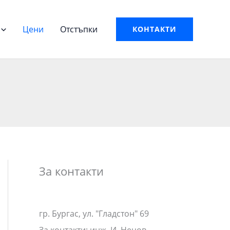
Цени
Отстъпки
КОНТАКТИ
За контакти
гр. Бургас, ул. "Гладстон" 69
За контакти: инж. И. Нецов