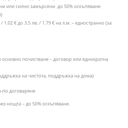
ъпни или силно замърсени до 50% оскъпяване
)
.02 € до 3.5 лв. / 1.79 € на л.м. – едностранно (за
и основно почистване – договор или еднократна
ддръжка на чистота, поддръжка на дома)
да-по договаряне
рез нощта – до 50% оскъпяване.