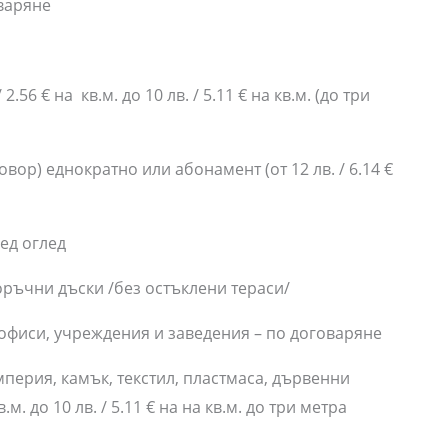
варяне
.56 € на кв.м. до 10 лв. / 5.11 € на кв.м. (до три
вор) еднократно или абонамент (от 12 лв. / 6.14 €
ед оглед
ръчни дъски /без остъклени тераси/
 офиси, учреждения и заведения – по договаряне
перия, камък, текстил, пластмаса, дървенни
в.м. до 10 лв. / 5.11 € на на кв.м. до три метра