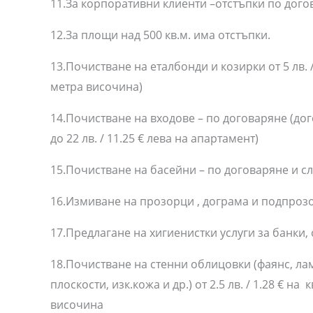
11.За корпоративни клиенти –отстъпки по дого
12.За площи над 500 кв.м. има отстъпки.
13.Почистване на еталбонди и козирки от 5 лв. / 2
метра височина)
14.Почистване на входове – по договаряне (дого
до 22 лв. / 11.25 € лева на апартамент)
15.Почистване на басейни – по договаряне и сл
16.Измиване на прозорци , дограма и подпрозо
17.Предлагане на хигиенистки услуги за банки,
18.Почистване на стенни облицовки (фаянс, лам
плоскости, изк.кожа и др.) от 2.5 лв. / 1.28 € на к
височина