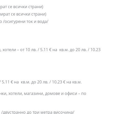
ират се всички страни)
зпират се всички страни)
о /осигурени ток и вода/
ели – от 10 лв. / 5.11 € на кв.м. до 20 лв. / 10.23
.11 € на кв.м. до 20 лв. / 10.23 € на кв.м.
ки, хотели, магазини, домове и офиси – по
кв.м. /двустранно до три метра височина/