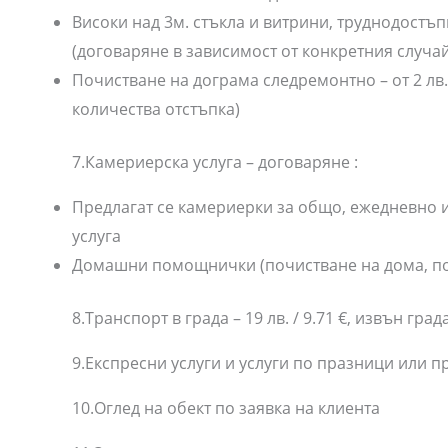
Високи над 3м. стъкла и витрини, труднодост
(договаряне в зависимост от конкретния случай
Почистване на дограма следремонтно – от 2 лв. / 1
количества отстъпка)
7.Камериерска услуга – договаряне :
Предлагат се камериерки за общо, ежедневно 
услуга
Домашни помощнички (почистване на дома, по
8.Транспорт в града – 19 лв. / 9.71 €, извън гра
9.Експресни услуги и услуги по празници или п
10.Оглед на обект по заявка на клиента