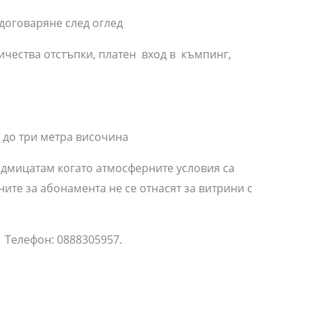
 договаряне след оглед
ичества отстъпки, платен вход в къмпинг,
 до три метра височина
едмицатам когато атмосферните условия са
ите за абонамента не се отнасят за витрини с
: 0888305957.