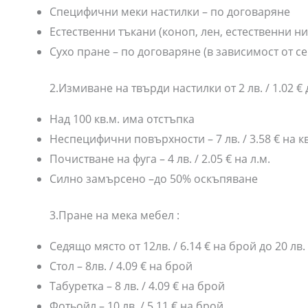
Специфични меки настилки – по договаряне
Естественни тъкани (коноп, лен, естественни н
Сухо пране – по договаряне (в зависимост от с
2.Измиване на твърди настилки от 2 лв. / 1.02 € до 
Над 100 кв.м. има отстъпка
Неспецифични повърхности – 7 лв. / 3.58 € на кв
Почистване на фуга – 4 лв. / 2.05 € на л.м.
Силно замърсено –до 50% оскъпяване
3.Пране на мека мебел :
Седящо място от 12лв. / 6.14 € на брой до 20 лв
Стол – 8лв. / 4.09 € на брой
Табуретка – 8 лв. / 4.09 € на брой
Фотьойл – 10 лв. / 5.11 € на брой