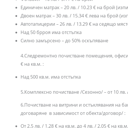
Единичен матрак – 20 лв. / 10.23 € на брой (изп
Двоен матрак – 30 лв. / 15.34 € лева на брой (и
Автотапицерии – 26 лв. / 13.29 € на седящо мяст
Над 50 брроя има отстъпка
Силно замърсено – до 50% оскъпяване
4.Следремонтно почистване помещения, офиси, хот
€ на кв.м. :
Над 500 кв.м. има отстъпка
5.Комплексно почистване /Сезонно/ – от 10 лв. / 5
6.Почистване на витрини и остъклявания на бан
договаряне в зависимост от обекта/договор/ :
От 2.5 лв. / 1.28 € на кв.м. до 4 лв. / 2.05 € на 