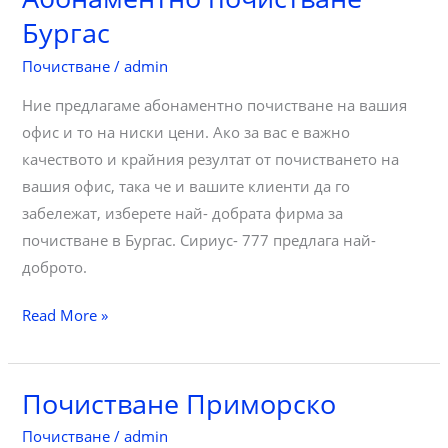
Бургас
Почистване
/
admin
Ние предлагаме абонаментно почистване на вашия
офис и то на ниски цени. Ако за вас е важно
качеството и крайния резултат от почистването на
вашия офис, така че и вашите клиенти да го
забележат, изберете най- добрата фирма за
почистване в Бургас. Сириус- 777 предлага най-
доброто.
Абонаментно
Read More »
почистване
Бургас
Почистване Приморско
Почистване
/
admin