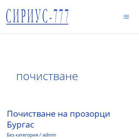
Skip
to
content
MAI
MEN
почистване
Почистване на прозорци
Бургас
Без категория
/
admin