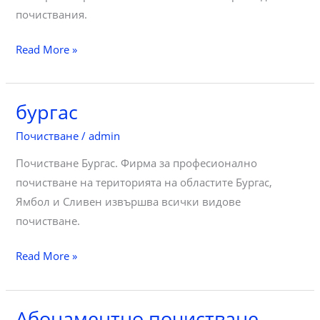
пoчиcтвaния.
Почистване
Read More »
на
сгради
бургас
след
строителство
Почистване
/
admin
Почистване Бургас. Фирма за професионално
почистване на територията на областите Бургас,
Ямбол и Сливен извършва всички видове
почистване.
бургас
Read More »
Абонаментно почистване