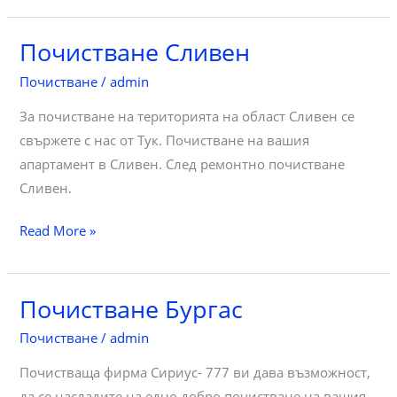
бряг
Почистване Сливен
Почистване
/
admin
За почистване на територията на област Сливен се
свържете с нас от Тук. Почистване на вашия
апартамент в Сливен. След ремонтно почистване
Сливен.
Почистване
Read More »
Сливен
Почистване Бургас
Почистване
/
admin
Почистваща фирма Сириус- 777 ви дава възможност,
да се насладите на едно добро почистване на вашия