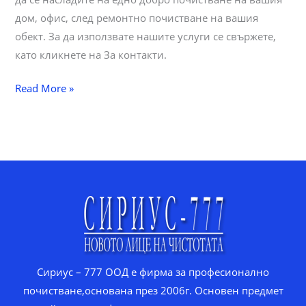
дом, офис, след ремонтно почистване на вашия
обект. За да използвате нашите услуги се свържете,
като кликнете на За контакти.
Почистване
Read More »
Бургас
Сириус – 777 ООД е фирма за професионално
почистване,основана през 2006г. Основен предмет