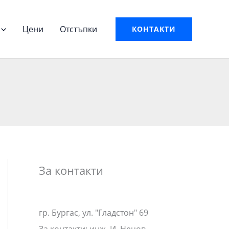
Цени
Отстъпки
КОНТАКТИ
За контакти
гр. Бургас, ул. "Гладстон" 69
За контакти: инж. И. Нецов