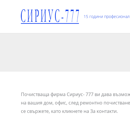
Skip
to
15 години професионал
content
Почистваща фирма Сириус- 777 ви дава възможн
на вашия дом, офис, след ремонтно почистване
се свържете, като кликнете на За контакти.